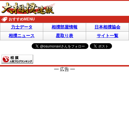
おすすめMENU
力士データ
相撲部屋情報
日本相撲協会
相撲ニュース
星取り表
サイト一覧
━ 広告 ━