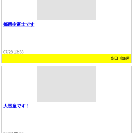
都留樹富士です
07/28 13:38
高田川部屋
大雷童です！