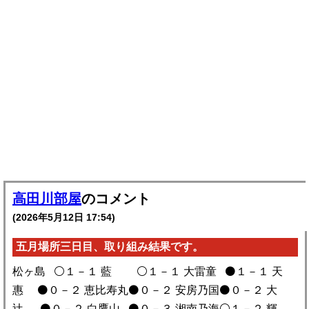
高田川部屋
のコメント
(2026年5月12日 17:54)
五月場所三日目、取り組み結果です。
松ヶ島 ⚪️１－１ 藍 ⚪️１－１ 大雷童 ⚫️１－１ 天
惠 ⚫️０－２ 恵比寿丸⚫️０－２ 安房乃国⚫️０－２ 大
辻 ⚫️０－２ 白鷹山 ⚫️０－３ 湘南乃海⚪️１－２ 輝