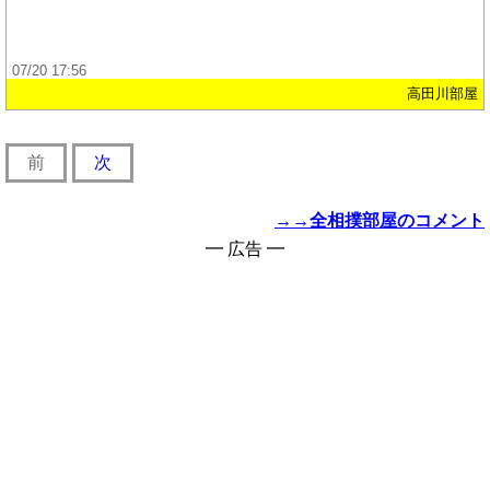
07/20 17:56
高田川部屋
前
次
→→全相撲部屋のコメント
━ 広告 ━