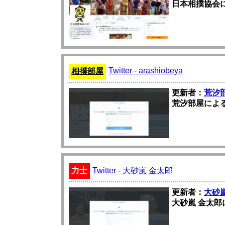
日本相撲協会によ
Twitter - arashiobeya
相撲部屋
更新者：
荒汐
荒汐部屋によるT
力士
Twitter - 大砂嵐 金太郎
更新者：
大砂
大砂嵐 金太郎に