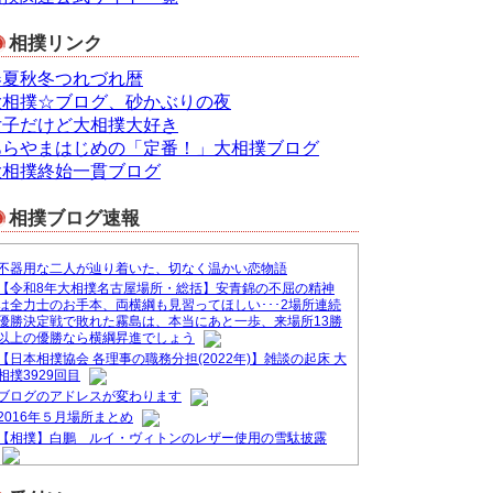
相撲リンク
春夏秋冬つれづれ暦
大相撲☆ブログ、砂かぶりの夜
女子だけど大相撲大好き
あらやまはじめの「定番！」大相撲ブログ
大相撲終始一貫ブログ
相撲ブログ速報
不器用な二人が辿り着いた、切なく温かい恋物語
【令和8年大相撲名古屋場所・総括】安青錦の不屈の精神
は全力士のお手本、両横綱も見習ってほしい･･･2場所連続
優勝決定戦で敗れた霧島は、本当にあと一歩、来場所13勝
以上の優勝なら横綱昇進でしょう
【日本相撲協会 各理事の職務分担(2022年)】雑談の起床 大
相撲3929回目
ブログのアドレスが変わります
2016年５月場所まとめ
【相撲】白鵬 ルイ・ヴィトンのレザー使用の雪駄披露
&#9830;ブログ一本化のお知らせ