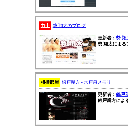
力士
勢 翔太のブログ
更新者：
勢 翔
勢 翔太による
相撲部屋
錦戸親方 - 水戸泉メモリー
更新者：
錦戸
錦戸親方によ