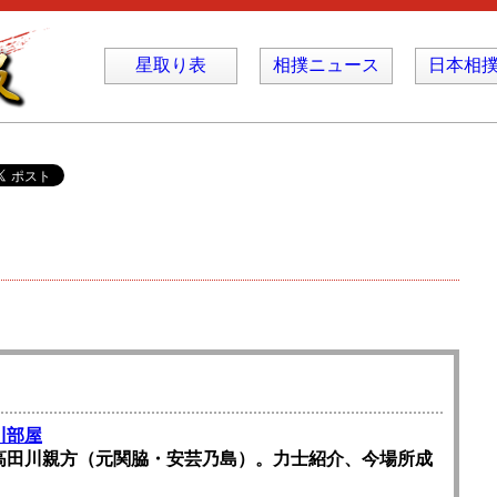
星取り表
相撲ニュース
日本相
川部屋
高田川親方（元関脇・安芸乃島）。力士紹介、今場所成
。