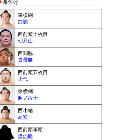
番付け
Powered by livedoor 相互RSS
東横綱
白鵬
西前頭十枚目
朝乃山
西関脇
貴景勝
西前頭五枚目
正代
東横綱
照ノ富士
西小結
高安
西前頭筆頭
隆の勝