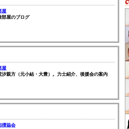
部屋
嶽部屋のブログ
部屋
荒汐親方（元小結・大豊）。力士紹介、後援会の案内
相撲協会