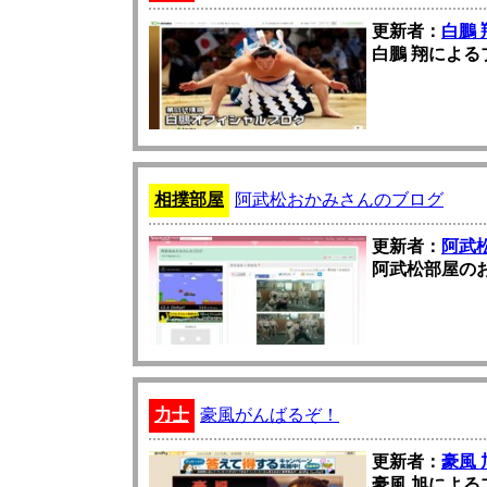
更新者：
白鵬 
白鵬 翔による
相撲部屋
阿武松おかみさんのブログ
更新者：
阿武
阿武松部屋の
力士
豪風がんばるぞ！
更新者：
豪風 
豪風 旭による