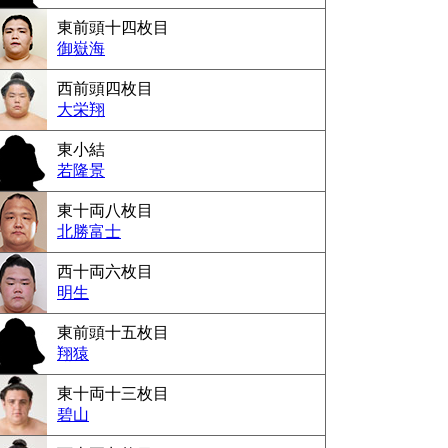
東前頭十四枚目
御嶽海
西前頭四枚目
大栄翔
東小結
若隆景
東十両八枚目
北勝富士
西十両六枚目
明生
東前頭十五枚目
翔猿
東十両十三枚目
碧山