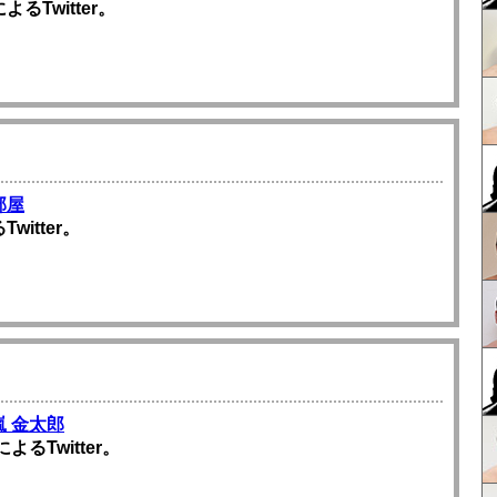
るTwitter。
部屋
witter。
嵐 金太郎
よるTwitter。