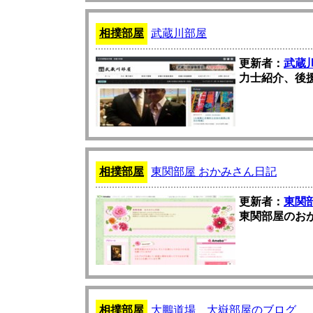
相撲部屋
武蔵川部屋
更新者：
武蔵
力士紹介、後
相撲部屋
東関部屋 おかみさん日記
更新者：
東関
東関部屋のお
相撲部屋
大鵬道場 大嶽部屋のブログ