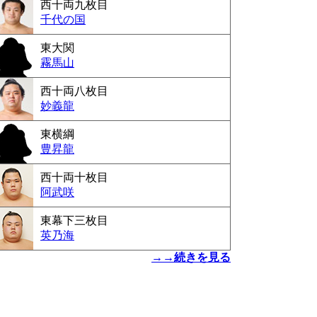
西十両九枚目
千代の国
東大関
霧馬山
西十両八枚目
妙義龍
東横綱
豊昇龍
西十両十枚目
阿武咲
東幕下三枚目
英乃海
→→続きを見る