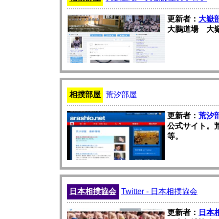
更新者：
大嶽
大鵬道場 大
相撲部屋
荒汐部屋
更新者：
荒汐
公式サイト。
等。
日本相撲協会
Twitter - 日本相撲協会
更新者：
日本