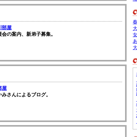
川部屋
援会の案内、新弟子募集。
部屋
かみさんによるブログ。