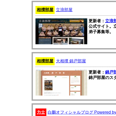
相撲部屋
立浪部屋
更新者：
立浪
公式サイト。
弟子募集等。
相撲部屋
大相撲 錦戸部屋
更新者：
錦戸
錦戸部屋のス
力士
白鵬オフィシャルブログ Powered by 