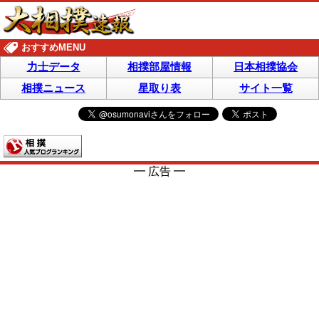
おすすめMENU
力士データ
相撲部屋情報
日本相撲協会
相撲ニュース
星取り表
サイト一覧
━ 広告 ━