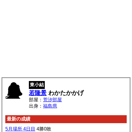
東小結
若隆景
わかたかかげ
部屋：
荒汐部屋
出身：
福島県
最新の成績
5月場所 4日目
4勝0敗