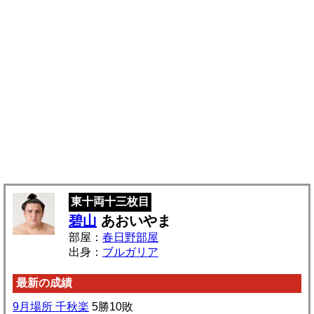
東十両十三枚目
碧山
あおいやま
部屋：
春日野部屋
出身：
ブルガリア
最新の成績
9月場所 千秋楽
5勝10敗