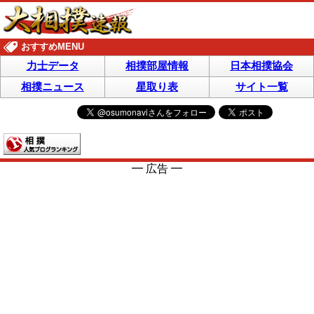
おすすめMENU
力士データ
相撲部屋情報
日本相撲協会
相撲ニュース
星取り表
サイト一覧
━ 広告 ━