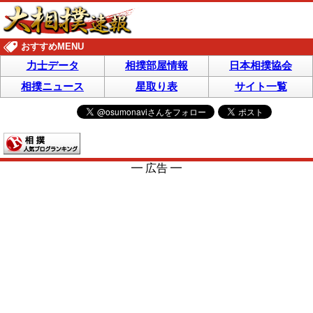
おすすめMENU
力士データ
相撲部屋情報
日本相撲協会
相撲ニュース
星取り表
サイト一覧
━ 広告 ━