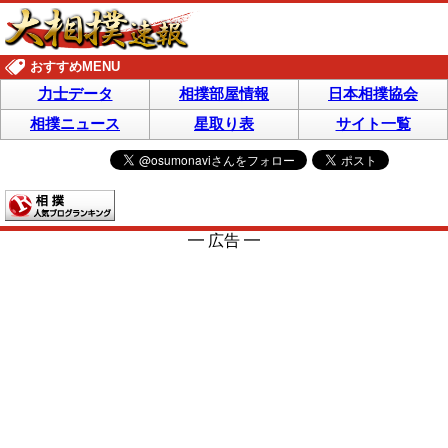
おすすめMENU
力士データ
相撲部屋情報
日本相撲協会
相撲ニュース
星取り表
サイト一覧
━ 広告 ━