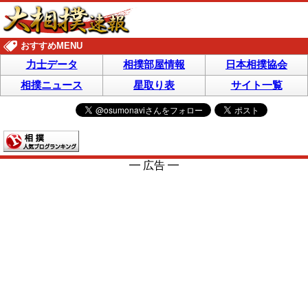
おすすめMENU
力士データ
相撲部屋情報
日本相撲協会
相撲ニュース
星取り表
サイト一覧
━ 広告 ━