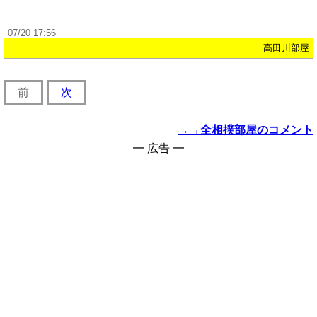
07/20 17:56
高田川部屋
前
次
→→全相撲部屋のコメント
━ 広告 ━