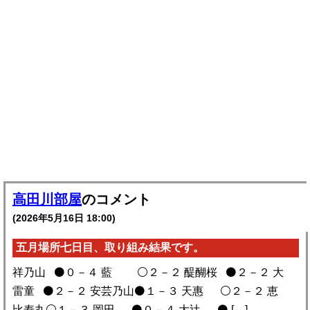
高田川部屋
のコメント
(2026年5月16日 18:00)
五月場所七日目、取り組み結果です。
祥乃山 ⚫️０－４ 藍 ⚪️２－２ 醍醐桜 ⚫️２－２ 大
雷童 ⚫️２－２ 安芸乃山⚫️１－３ 天惠 ⚪️２－２ 恵
比寿丸⚪️１－３ 岡田 ⚫️０－４ 大辻 ⚫️ […]