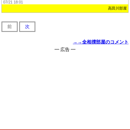
07/21 18:01
高田川部屋
前
次
→→全相撲部屋のコメント
━ 広告 ━