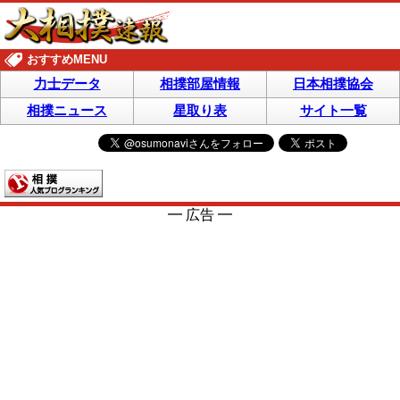
おすすめMENU
力士データ
相撲部屋情報
日本相撲協会
相撲ニュース
星取り表
サイト一覧
━ 広告 ━