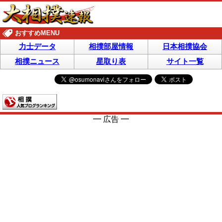
おすすめMENU
力士データ
相撲部屋情報
日本相撲協会
相撲ニュース
星取り表
サイト一覧
━ 広告 ━