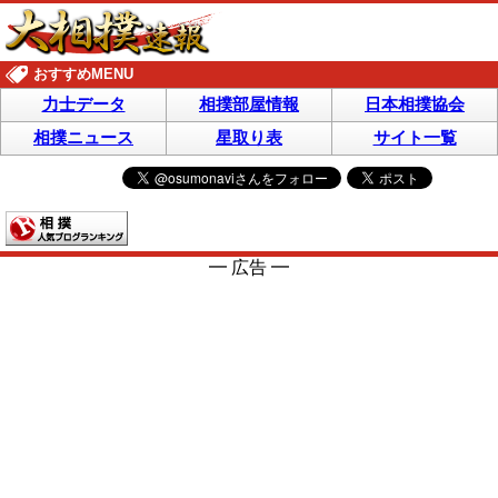
おすすめMENU
力士データ
相撲部屋情報
日本相撲協会
相撲ニュース
星取り表
サイト一覧
━ 広告 ━