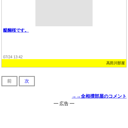
醍醐桜です。
07/24 13:42
高田川部屋
前
次
→→全相撲部屋のコメント
━ 広告 ━