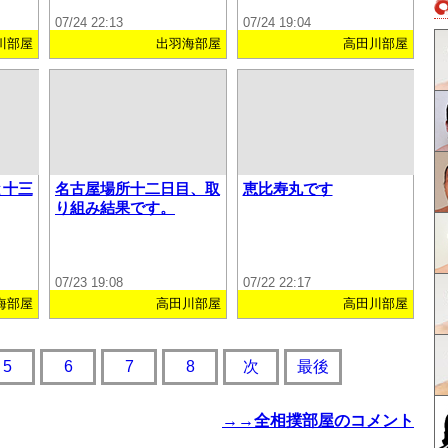
07/24 22:13
07/24 19:04
川部屋
出羽海部屋
高田川部屋
と十三
名古屋場所十二日目、取
恵比寿丸です
り組み結果です。
07/23 19:08
07/22 22:17
海部屋
高田川部屋
高田川部屋
5
6
7
8
次
最後
→→全相撲部屋のコメント