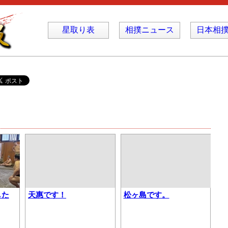
星取り表
相撲ニュース
日本相
した
天惠です！
松ヶ島です。