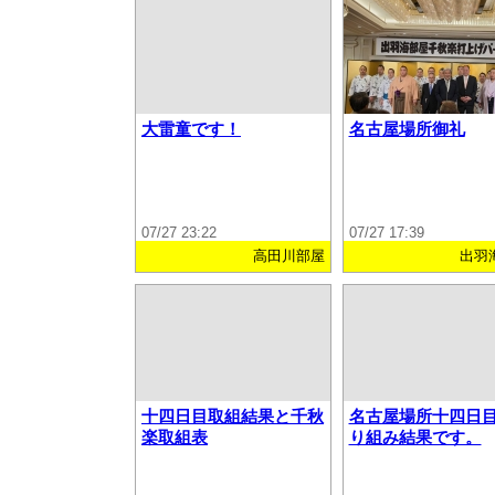
大雷童です！
名古屋場所御礼
07/27 23:22
07/27 17:39
高田川部屋
出羽
十四日目取組結果と千秋
名古屋場所十四日
楽取組表
り組み結果です。