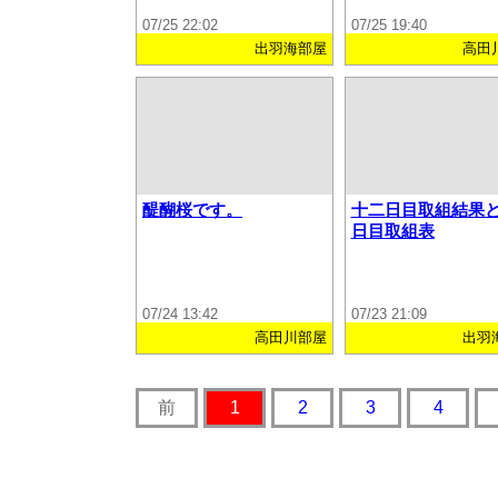
07/25 22:02
07/25 19:40
出羽海部屋
高田
醍醐桜です。
十二日目取組結果
日目取組表
07/24 13:42
07/23 21:09
高田川部屋
出羽
前
1
2
3
4