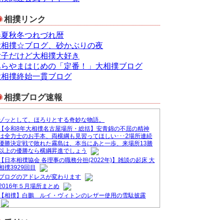
相撲リンク
春夏秋冬つれづれ暦
大相撲☆ブログ、砂かぶりの夜
女子だけど大相撲大好き
あらやまはじめの「定番！」大相撲ブログ
大相撲終始一貫ブログ
相撲ブログ速報
ゾッとして、ほろりとする奇妙な物語。
【令和8年大相撲名古屋場所・総括】安青錦の不屈の精神
は全力士のお手本、両横綱も見習ってほしい･･･2場所連続
優勝決定戦で敗れた霧島は、本当にあと一歩、来場所13勝
以上の優勝なら横綱昇進でしょう
【日本相撲協会 各理事の職務分担(2022年)】雑談の起床 大
相撲3929回目
ブログのアドレスが変わります
2016年５月場所まとめ
【相撲】白鵬 ルイ・ヴィトンのレザー使用の雪駄披露
&#9830;ブログ一本化のお知らせ