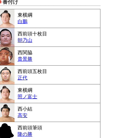
番付け
Powered by livedoor 相互RSS
東横綱
白鵬
西前頭十枚目
朝乃山
西関脇
貴景勝
西前頭五枚目
正代
東横綱
照ノ富士
西小結
高安
西前頭筆頭
隆の勝