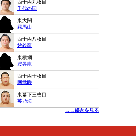
西十両九枚目
千代の国
東大関
霧馬山
西十両八枚目
妙義龍
東横綱
豊昇龍
西十両十枚目
阿武咲
東幕下三枚目
英乃海
→→続きを見る