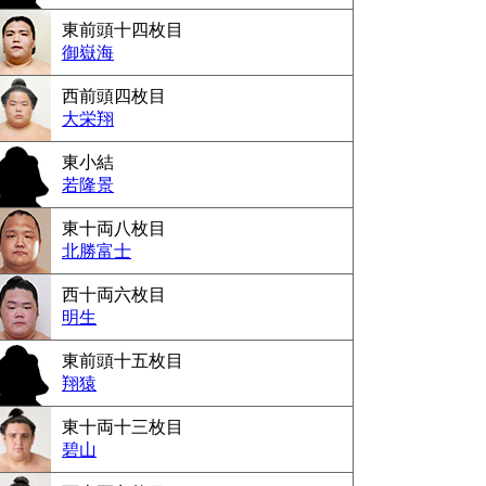
東前頭十四枚目
御嶽海
西前頭四枚目
大栄翔
東小結
若隆景
東十両八枚目
北勝富士
西十両六枚目
明生
東前頭十五枚目
翔猿
東十両十三枚目
碧山