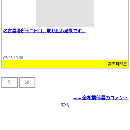
名古屋場所十二日目、取り組み結果です。
07/23 19:08
高田川部屋
前
次
→→全相撲部屋のコメント
━ 広告 ━