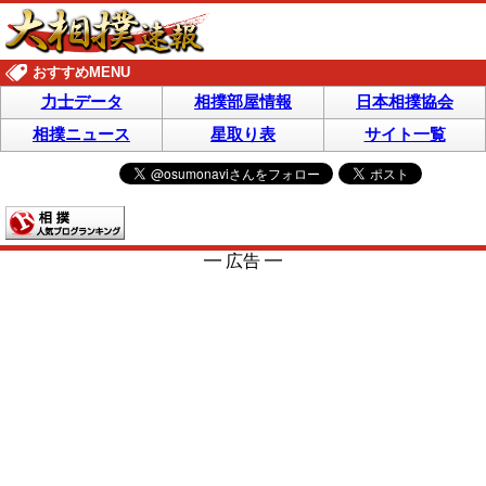
おすすめMENU
力士データ
相撲部屋情報
日本相撲協会
相撲ニュース
星取り表
サイト一覧
━ 広告 ━