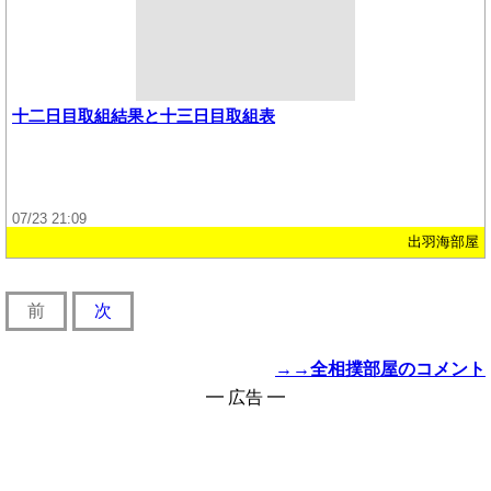
十二日目取組結果と十三日目取組表
07/23 21:09
出羽海部屋
前
次
→→全相撲部屋のコメント
━ 広告 ━