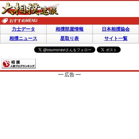
おすすめMENU
力士データ
相撲部屋情報
日本相撲協会
相撲ニュース
星取り表
サイト一覧
━ 広告 ━