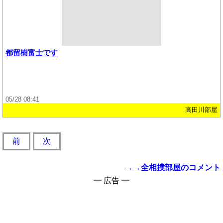
都留樹富士です
05/28 08:41
高田川部屋
前
次
→→全相撲部屋のコメント
━ 広告 ━