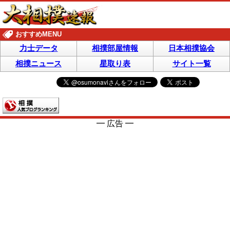
おすすめMENU
力士データ
相撲部屋情報
日本相撲協会
相撲ニュース
星取り表
サイト一覧
━ 広告 ━