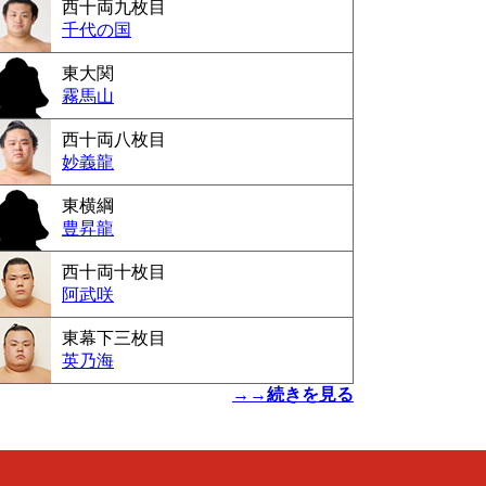
西十両九枚目
千代の国
東大関
霧馬山
西十両八枚目
妙義龍
東横綱
豊昇龍
西十両十枚目
阿武咲
東幕下三枚目
英乃海
→→続きを見る