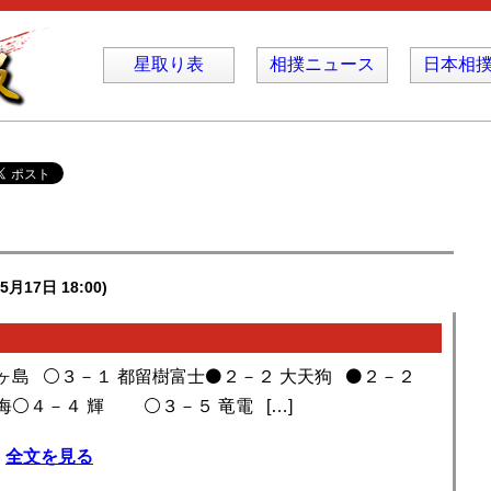
星取り表
相撲ニュース
日本相
5月17日 18:00)
島 ⚪️３－１ 都留樹富士⚫️２－２ 大天狗 ⚫️２－２
海⚪️４－４ 輝 ⚪️３－５ 竜電 […]
全文を見る