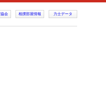
撲協会
相撲部屋情報
力士データ