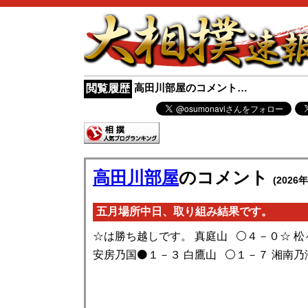
高田川部屋のコメント…
閲覧履歴
高田川部屋
のコメント
(2026年
五月場所中日、取り組み結果です。
☆は勝ち越しです。 真庭山 ⚪️４－０☆ 松ヶ
安房乃国⚫️１－３ 白鷹山 ⚪️１－７ 湘南乃