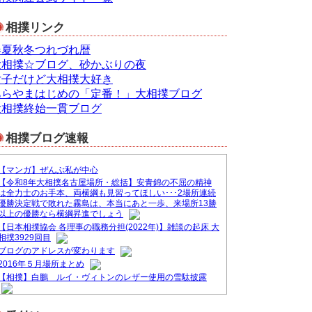
相撲リンク
春夏秋冬つれづれ暦
大相撲☆ブログ、砂かぶりの夜
女子だけど大相撲大好き
あらやまはじめの「定番！」大相撲ブログ
大相撲終始一貫ブログ
相撲ブログ速報
【マンガ】ぜんぶ私が中心
【令和8年大相撲名古屋場所・総括】安青錦の不屈の精神
は全力士のお手本、両横綱も見習ってほしい･･･2場所連続
優勝決定戦で敗れた霧島は、本当にあと一歩、来場所13勝
以上の優勝なら横綱昇進でしょう
【日本相撲協会 各理事の職務分担(2022年)】雑談の起床 大
相撲3929回目
ブログのアドレスが変わります
2016年５月場所まとめ
【相撲】白鵬 ルイ・ヴィトンのレザー使用の雪駄披露
&#9830;ブログ一本化のお知らせ