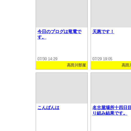
今日のブログは竜電で
天惠です！
す。
07/30 14:29
07/29 19:05
高田川部屋
高田
こんばんは
名古屋場所十四日
り組み結果です。