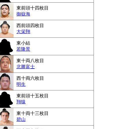
東前頭十四枚目
御嶽海
西前頭四枚目
大栄翔
東小結
若隆景
東十両八枚目
北勝富士
西十両六枚目
明生
東前頭十五枚目
翔猿
東十両十三枚目
碧山