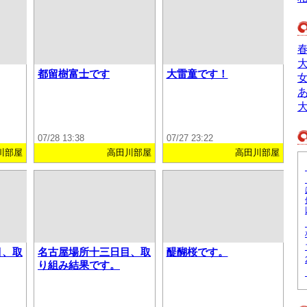
都留樹富士です
大雷童です！
07/28 13:38
07/27 23:22
川部屋
高田川部屋
高田川部屋
目、取
名古屋場所十三日目、取
醍醐桜です。
り組み結果です。