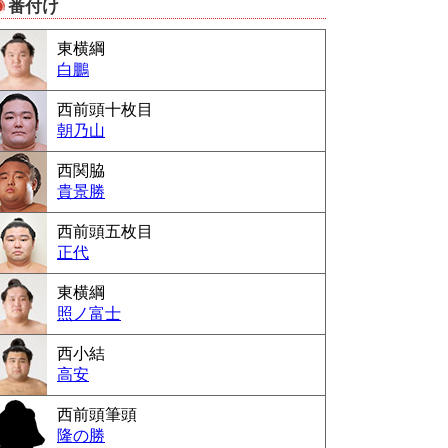
番付け
Powered by livedoor 相互RSS
東横綱
白鵬
西前頭十枚目
朝乃山
西関脇
貴景勝
西前頭五枚目
正代
東横綱
照ノ富士
西小結
高安
西前頭筆頭
隆の勝