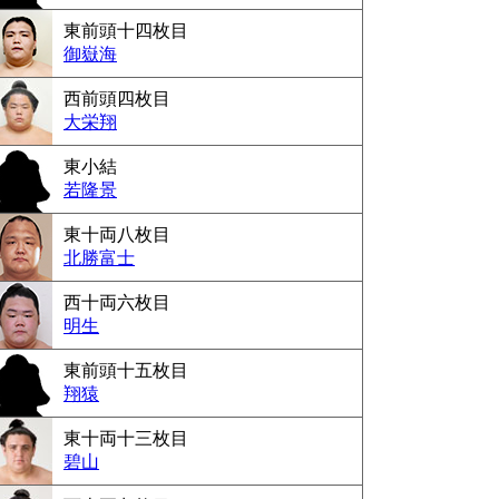
東前頭十四枚目
御嶽海
西前頭四枚目
大栄翔
東小結
若隆景
東十両八枚目
北勝富士
西十両六枚目
明生
東前頭十五枚目
翔猿
東十両十三枚目
碧山