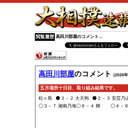
高田川部屋のコメント…
閲覧履歴
高田川部屋
のコメント
(2026年
五月場所十日目、取り組み結果です。
松ヶ島 ⚫️３－２ 大天狗 ⚫️２－３ 安芸乃
⚪️３－７ 湘南乃海⚪️６－４ 輝 ⚪️４－６ 