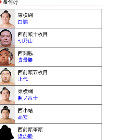
番付け
Powered by livedoor 相互RSS
東横綱
白鵬
西前頭十枚目
朝乃山
西関脇
貴景勝
西前頭五枚目
正代
東横綱
照ノ富士
西小結
高安
西前頭筆頭
隆の勝