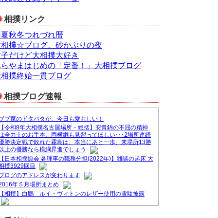
相撲リンク
春夏秋冬つれづれ暦
大相撲☆ブログ、砂かぶりの夜
女子だけど大相撲大好き
あらやまはじめの「定番！」大相撲ブログ
大相撲終始一貫ブログ
相撲ブログ速報
ブブ家のドタバタが、今日も愛おしい！
【令和8年大相撲名古屋場所・総括】安青錦の不屈の精神
は全力士のお手本、両横綱も見習ってほしい･･･2場所連続
優勝決定戦で敗れた霧島は、本当にあと一歩、来場所13勝
以上の優勝なら横綱昇進でしょう
【日本相撲協会 各理事の職務分担(2022年)】雑談の起床 大
相撲3929回目
ブログのアドレスが変わります
2016年５月場所まとめ
【相撲】白鵬 ルイ・ヴィトンのレザー使用の雪駄披露
&#9830;ブログ一本化のお知らせ