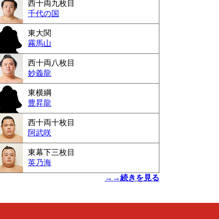
西十両九枚目
千代の国
東大関
霧馬山
西十両八枚目
妙義龍
東横綱
豊昇龍
西十両十枚目
阿武咲
東幕下三枚目
英乃海
→→続きを見る