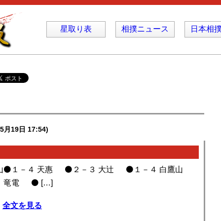
星取り表
相撲ニュース
日本相
5月19日 17:54)
山⚫️１－４ 天惠 ⚫️２－３ 大辻 ⚫️１－４ 白鷹山
竜電 ⚫️ […]
全文を見る