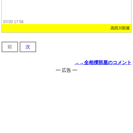
07/20 17:56
高田川部屋
前
次
→→全相撲部屋のコメント
━ 広告 ━