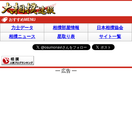
おすすめMENU
力士データ
相撲部屋情報
日本相撲協会
相撲ニュース
星取り表
サイト一覧
━ 広告 ━