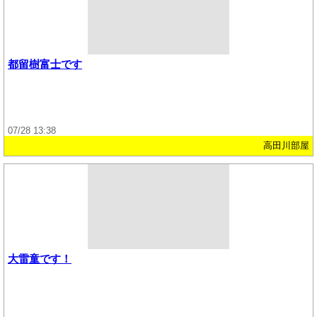
都留樹富士です
07/28 13:38
高田川部屋
大雷童です！