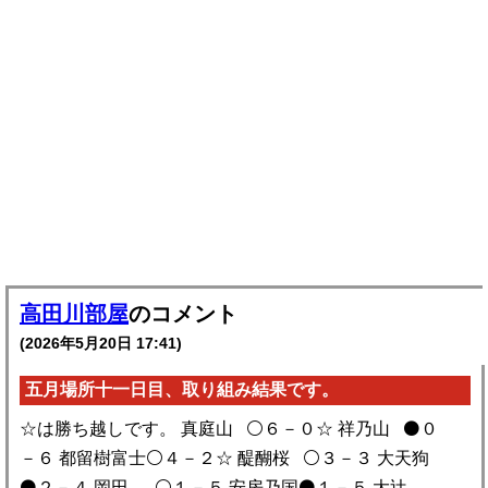
高田川部屋
のコメント
(2026年5月20日 17:41)
五月場所十一日目、取り組み結果です。
☆は勝ち越しです。 真庭山 ⚪️６－０☆ 祥乃山 ⚫️０
－６ 都留樹富士⚪️４－２☆ 醍醐桜 ⚪️３－３ 大天狗
⚫️２－４ 岡田 ⚪️１－５ 安房乃国⚫️１－５ 大辻