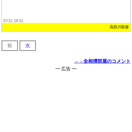
07/21 18:01
高田川部屋
前
次
→→全相撲部屋のコメント
━ 広告 ━