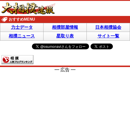
おすすめMENU
力士データ
相撲部屋情報
日本相撲協会
相撲ニュース
星取り表
サイト一覧
━ 広告 ━