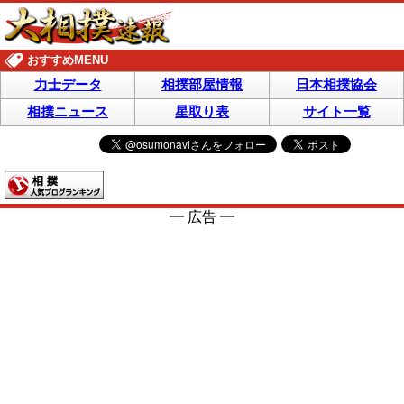
おすすめMENU
力士データ
相撲部屋情報
日本相撲協会
相撲ニュース
星取り表
サイト一覧
━ 広告 ━