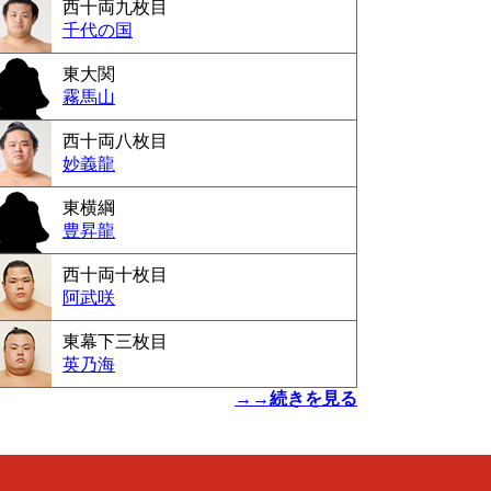
西十両九枚目
千代の国
東大関
霧馬山
西十両八枚目
妙義龍
東横綱
豊昇龍
西十両十枚目
阿武咲
東幕下三枚目
英乃海
→→続きを見る