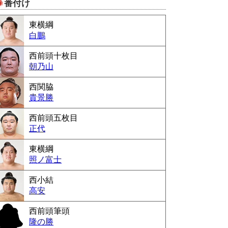
番付け
Powered by livedoor 相互RSS
東横綱
白鵬
西前頭十枚目
朝乃山
西関脇
貴景勝
西前頭五枚目
正代
東横綱
照ノ富士
西小結
高安
西前頭筆頭
隆の勝