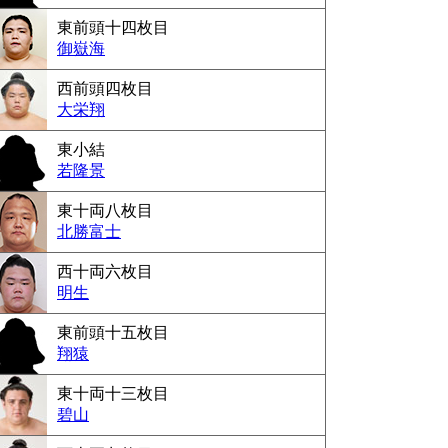
東前頭十四枚目
御嶽海
西前頭四枚目
大栄翔
東小結
若隆景
東十両八枚目
北勝富士
西十両六枚目
明生
東前頭十五枚目
翔猿
東十両十三枚目
碧山