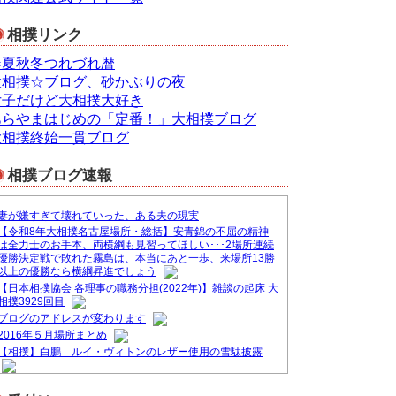
相撲リンク
春夏秋冬つれづれ暦
大相撲☆ブログ、砂かぶりの夜
女子だけど大相撲大好き
あらやまはじめの「定番！」大相撲ブログ
大相撲終始一貫ブログ
相撲ブログ速報
妻が嫌すぎて壊れていった、ある夫の現実
【令和8年大相撲名古屋場所・総括】安青錦の不屈の精神
は全力士のお手本、両横綱も見習ってほしい･･･2場所連続
優勝決定戦で敗れた霧島は、本当にあと一歩、来場所13勝
以上の優勝なら横綱昇進でしょう
【日本相撲協会 各理事の職務分担(2022年)】雑談の起床 大
相撲3929回目
ブログのアドレスが変わります
2016年５月場所まとめ
【相撲】白鵬 ルイ・ヴィトンのレザー使用の雪駄披露
&#9830;ブログ一本化のお知らせ