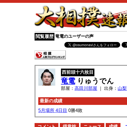
竜電のユーザーの声
閲覧履歴
西前頭十六枚目
竜電
りゅうでん
部屋：
高田川部屋
｜ 出身：
山梨
最新の成績
5月場所 4日目
0勝4敗
コメント
得意技
ニュース
成績