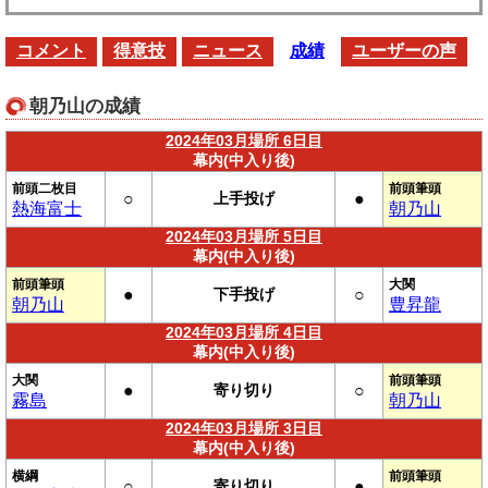
コメント
得意技
ニュース
成績
ユーザーの声
朝乃山の成績
2024年03月場所 6日目
幕内(中入り後)
前頭二枚目
前頭筆頭
○
上手投げ
●
熱海富士
朝乃山
2024年03月場所 5日目
幕内(中入り後)
前頭筆頭
大関
●
下手投げ
○
朝乃山
豊昇龍
2024年03月場所 4日目
幕内(中入り後)
大関
前頭筆頭
●
寄り切り
○
霧島
朝乃山
2024年03月場所 3日目
幕内(中入り後)
横綱
前頭筆頭
○
寄り切り
●