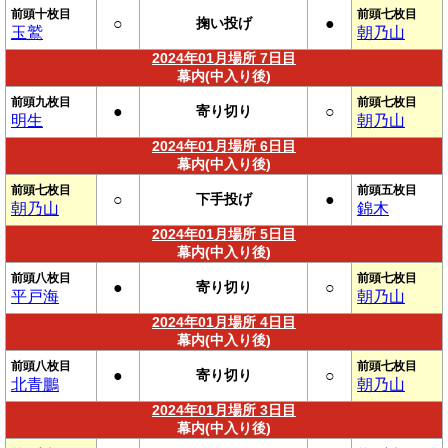
前頭十枚目
前頭七枚目
○
掬い投げ
●
玉鷲
朝乃山
2024年01月場所 7日目
幕内(中入り後)
前頭九枚目
前頭七枚目
●
寄り切り
○
明生
朝乃山
2024年01月場所 6日目
幕内(中入り後)
前頭七枚目
前頭五枚目
○
下手投げ
●
朝乃山
錦木
2024年01月場所 5日目
幕内(中入り後)
前頭八枚目
前頭七枚目
●
寄り切り
○
平戸海
朝乃山
2024年01月場所 4日目
幕内(中入り後)
前頭八枚目
前頭七枚目
●
寄り切り
○
北青鵬
朝乃山
2024年01月場所 3日目
幕内(中入り後)