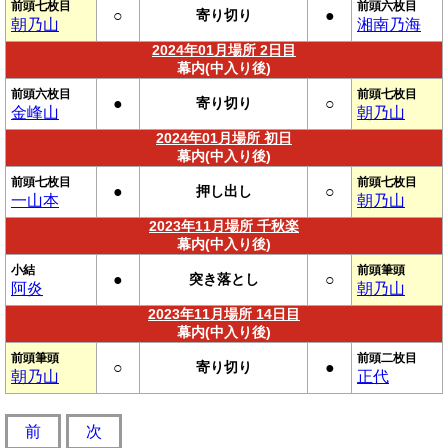
前頭七枚目
前頭六枚目
○
寄り切り
●
朝乃山
湘南乃海
2024年01月場所 2日目
幕内(中入り後)
前頭六枚目
前頭七枚目
●
寄り切り
○
金峰山
朝乃山
2024年01月場所 初日
幕内(中入り後)
前頭七枚目
前頭七枚目
●
押し出し
○
一山本
朝乃山
2023年11月場所 千秋楽
幕内(中入り後)
小結
前頭筆頭
●
突き落とし
○
阿炎
朝乃山
2023年11月場所 14日目
幕内(中入り後)
前頭筆頭
前頭二枚目
○
寄り切り
●
朝乃山
正代
前
次