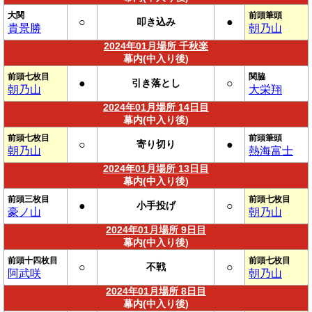
大関
前頭筆頭
○
叩き込み
●
貴景勝
朝乃山
2024年01月場所 千秋楽
幕内(中入り後)
前頭七枚目
関脇
●
引き落とし
○
朝乃山
大栄翔
2024年01月場所 14日目
幕内(中入り後)
前頭七枚目
前頭筆頭
○
寄り切り
●
朝乃山
熱海富士
2024年01月場所 13日目
幕内(中入り後)
前頭三枚目
前頭七枚目
●
小手投げ
○
豪ノ山
朝乃山
2024年01月場所 9日目
幕内(中入り後)
前頭十四枚目
前頭七枚目
○
不戦
○
阿武咲
朝乃山
2024年01月場所 8日目
幕内(中入り後)