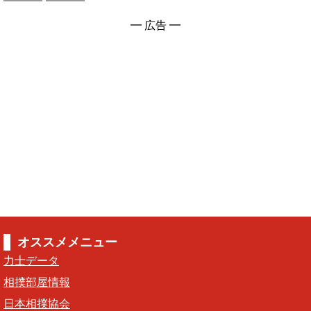
━ 広告 ━
オススメメニュー
力士データ
相撲部屋情報
日本相撲協会