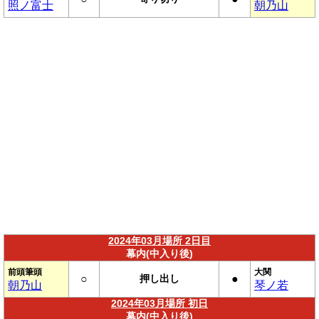
照ノ富士
朝乃山
2024年03月場所 2日目
幕内(中入り後)
前頭筆頭
大関
○
押し出し
●
朝乃山
琴ノ若
2024年03月場所 初日
幕内(中入り後)