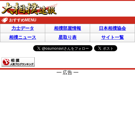
おすすめMENU
力士データ
相撲部屋情報
日本相撲協会
相撲ニュース
星取り表
サイト一覧
━ 広告 ━