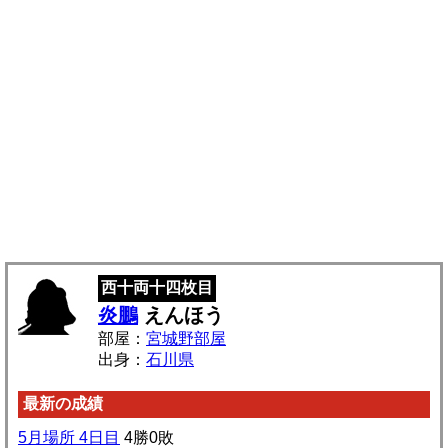
西十両十四枚目
炎鵬
えんほう
部屋：
宮城野部屋
出身：
石川県
最新の成績
5月場所 4日目
4勝0敗