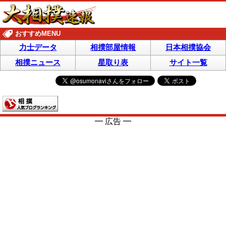
おすすめMENU
力士データ
相撲部屋情報
日本相撲協会
相撲ニュース
星取り表
サイト一覧
━ 広告 ━