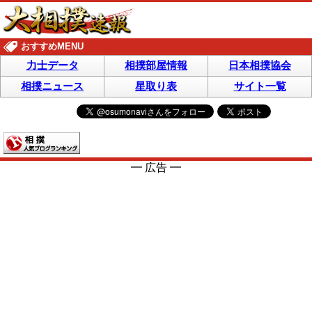
おすすめMENU
力士データ
相撲部屋情報
日本相撲協会
相撲ニュース
星取り表
サイト一覧
━ 広告 ━