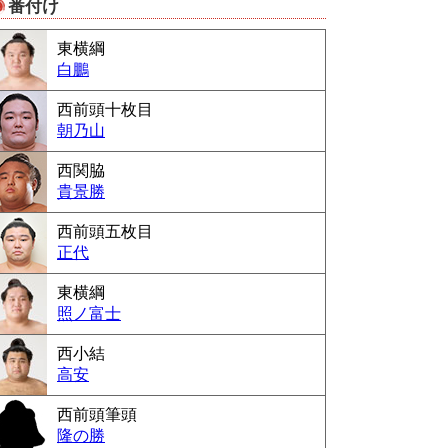
番付け
Powered by livedoor 相互RSS
東横綱
白鵬
西前頭十枚目
朝乃山
西関脇
貴景勝
西前頭五枚目
正代
東横綱
照ノ富士
西小結
高安
西前頭筆頭
隆の勝