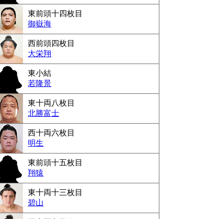
東前頭十四枚目
御嶽海
西前頭四枚目
大栄翔
東小結
若隆景
東十両八枚目
北勝富士
西十両六枚目
明生
東前頭十五枚目
翔猿
東十両十三枚目
碧山