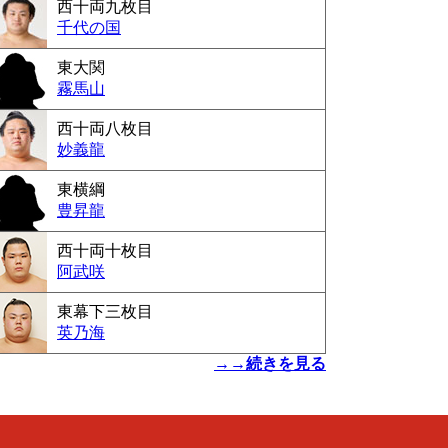
西十両九枚目
千代の国
東大関
霧馬山
西十両八枚目
妙義龍
東横綱
豊昇龍
西十両十枚目
阿武咲
東幕下三枚目
英乃海
→→続きを見る