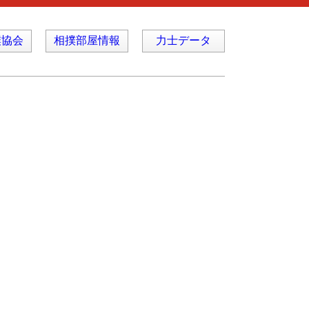
撲協会
相撲部屋情報
力士データ