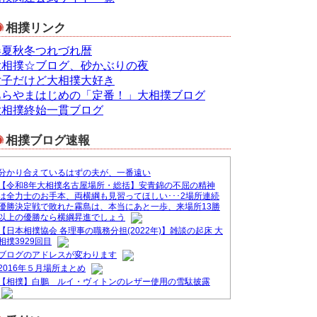
相撲リンク
春夏秋冬つれづれ暦
大相撲☆ブログ、砂かぶりの夜
女子だけど大相撲大好き
あらやまはじめの「定番！」大相撲ブログ
大相撲終始一貫ブログ
相撲ブログ速報
分かり合えているはずの夫が、一番遠い
【令和8年大相撲名古屋場所・総括】安青錦の不屈の精神
は全力士のお手本、両横綱も見習ってほしい･･･2場所連続
優勝決定戦で敗れた霧島は、本当にあと一歩、来場所13勝
以上の優勝なら横綱昇進でしょう
【日本相撲協会 各理事の職務分担(2022年)】雑談の起床 大
相撲3929回目
ブログのアドレスが変わります
2016年５月場所まとめ
【相撲】白鵬 ルイ・ヴィトンのレザー使用の雪駄披露
&#9830;ブログ一本化のお知らせ