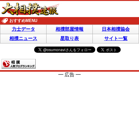
おすすめMENU
力士データ
相撲部屋情報
日本相撲協会
相撲ニュース
星取り表
サイト一覧
━ 広告 ━