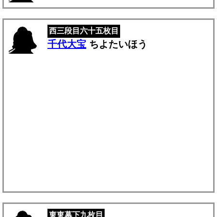
西三段目六十五枚目
千代大宝
ちよたいほう
東東幕下九枚目