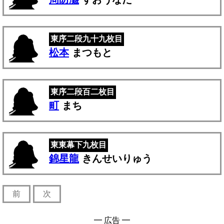
東序二段九十九枚目
松本
まつもと
東序二段百二枚目
町
まち
東東幕下九枚目
錦星龍
きんせいりゅう
前
次
━ 広告 ━