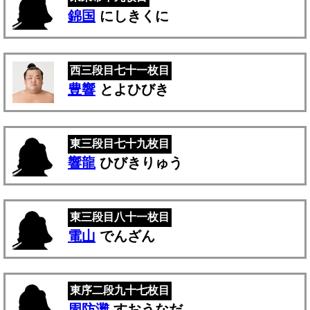
錦国
にしきくに
西三段目七十一枚目
豊響
とよひびき
東三段目七十九枚目
響龍
ひびきりゅう
東三段目八十一枚目
電山
でんざん
東序二段九十七枚目
周防灘
すおうなだ