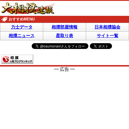
おすすめMENU
力士データ
相撲部屋情報
日本相撲協会
相撲ニュース
星取り表
サイト一覧
━ 広告 ━