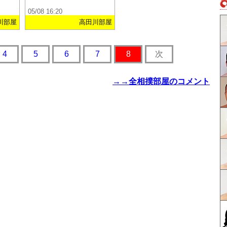
05/08 16:20
川部屋
高田川部屋
4
5
6
7
8
次
→→全相撲部屋のコメント