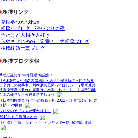
相撲リンク
春夏秋冬つれづれ暦
大相撲☆ブログ、砂かぶりの夜
女子だけど大相撲大好き
あらやまはじめの「定番！」大相撲ブログ
大相撲終始一貫ブログ
相撲ブログ速報
共感必至の“日常修羅場”短編集！
【令和8年大相撲名古屋場所・総括】安青錦の不屈の精神
は全力士のお手本、両横綱も見習ってほしい･･･2場所連続
優勝決定戦で敗れた霧島は、本当にあと一歩、来場所13勝
以上の優勝なら横綱昇進でしょう
【日本相撲協会 各理事の職務分担(2022年)】雑談の起床 大
相撲3929回目
ブログのアドレスが変わります
2016年５月場所まとめ
【相撲】白鵬 ルイ・ヴィトンのレザー使用の雪駄披露
&#9830;ブログ一本化のお知らせ