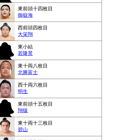
東前頭十四枚目
御嶽海
西前頭四枚目
大栄翔
東小結
若隆景
東十両八枚目
北勝富士
西十両六枚目
明生
東前頭十五枚目
翔猿
東十両十三枚目
碧山