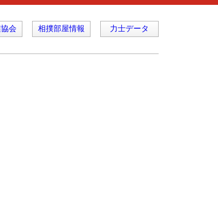
撲協会
相撲部屋情報
力士データ