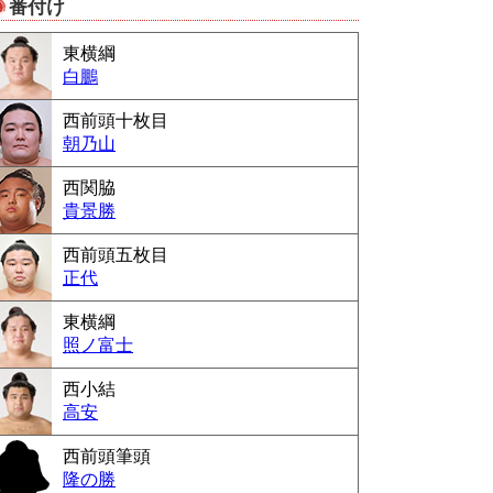
番付け
Powered by livedoor 相互RSS
東横綱
白鵬
西前頭十枚目
朝乃山
西関脇
貴景勝
西前頭五枚目
正代
東横綱
照ノ富士
西小結
高安
西前頭筆頭
隆の勝