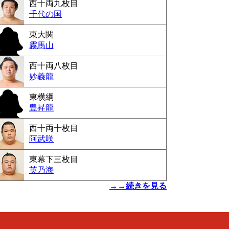
西十両九枚目
千代の国
東大関
霧馬山
西十両八枚目
妙義龍
東横綱
豊昇龍
西十両十枚目
阿武咲
東幕下三枚目
英乃海
→→続きを見る