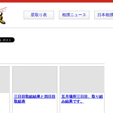
星取り表
相撲ニュース
日本相
三日目取組結果と四日目
五月場所三日目、取り組
取組表
み結果です。