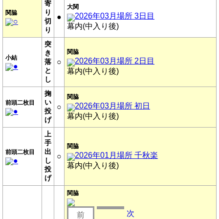
寄
大関
り
関脇
2026年03月場所 3日目
●
○
切
幕内(中入り後)
り
突
関脇
き
小結
2026年03月場所 2日目
落
○
●
と
幕内(中入り後)
し
掬
関脇
い
前頭二枚目
2026年03月場所 初日
○
●
投
幕内(中入り後)
げ
上
手
関脇
出
前頭二枚目
2026年01月場所 千秋楽
○
●
し
幕内(中入り後)
投
げ
関脇
次
前