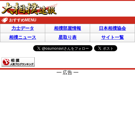
おすすめMENU
力士データ
相撲部屋情報
日本相撲協会
相撲ニュース
星取り表
サイト一覧
━ 広告 ━