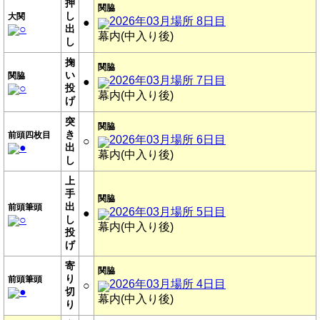
押
関脇
し
大関
2026年03月場所 8日目
●
○
出
幕内(中入り後)
し
掬
関脇
い
関脇
2026年03月場所 7日目
●
○
投
幕内(中入り後)
げ
突
関脇
き
前頭四枚目
2026年03月場所 6日目
○
●
出
幕内(中入り後)
し
上
手
関脇
出
前頭筆頭
2026年03月場所 5日目
●
○
し
幕内(中入り後)
投
げ
寄
関脇
り
前頭筆頭
2026年03月場所 4日目
○
●
切
幕内(中入り後)
り