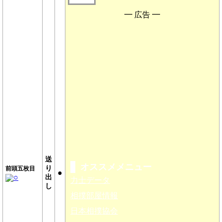
━ 広告 ━
送
オススメメニュー
り
前頭五枚目
●
○
出
力士データ
し
相撲部屋情報
日本相撲協会