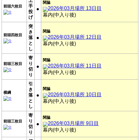
上
関脇
手
前頭六枚目
2026年03月場所 13日目
●
○
投
幕内(中入り後)
げ
突
関脇
き
前頭四枚目
2026年03月場所 12日目
落
●
○
と
幕内(中入り後)
し
寄
関脇
り
前頭三枚目
2026年03月場所 11日目
●
○
切
幕内(中入り後)
り
引
関脇
き
横綱
2026年03月場所 10日目
落
●
○
と
幕内(中入り後)
し
寄
関脇
り
前頭三枚目
2026年03月場所 9日目
●
○
切
幕内(中入り後)
り