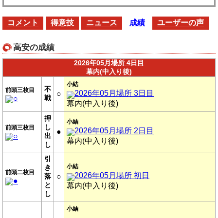
コメント
得意技
ニュース
成績
ユーザーの声
高安の成績
2026年05月場所 4日目
幕内(中入り後)
小結
不
前頭三枚目
2026年05月場所 3日目
○
戦
○
幕内(中入り後)
押
小結
し
前頭三枚目
2026年05月場所 2日目
●
○
出
幕内(中入り後)
し
引
小結
き
前頭二枚目
2026年05月場所 初日
落
○
●
と
幕内(中入り後)
し
小結