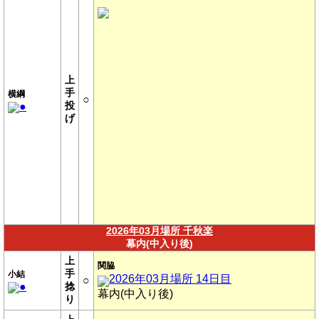
上
手
横綱
○
投
●
げ
2026年03月場所 千秋楽
幕内(中入り後)
上
関脇
手
小結
2026年03月場所 14日目
○
●
捻
幕内(中入り後)
り