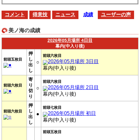
コメント
得意技
ニュース
成績
ユーザーの声
美ノ海の成績
2026年05月場所 4日目
幕内(中入り後)
押
前頭六枚目
し
前頭五枚目
2026年05月場所 3日目
○
●
出
幕内(中入り後)
し
寄
前頭六枚目
り
前頭六枚目
2026年05月場所 2日目
○
●
切
幕内(中入り後)
り
押
前頭七枚目
し
前頭六枚目
2026年05月場所 初日
●
○
出
幕内(中入り後)
し
前頭五枚目