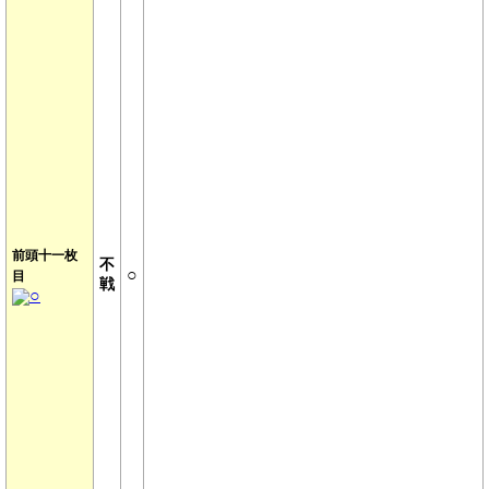
前頭十一枚
オススメメニュー
不
○
目
戦
力士データ
○
相撲部屋情報
日本相撲協会
相撲ニュース
星取り表
サイト一覧