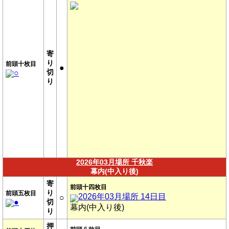
寄
り
前頭十枚目
●
切
○
り
2026年03月場所 千秋楽
幕内(中入り後)
寄
前頭十四枚目
り
前頭五枚目
2026年03月場所 14日目
○
●
切
幕内(中入り後)
り
押