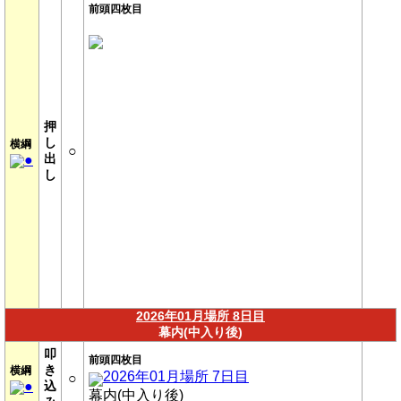
前頭四枚目
押
し
横綱
○
出
●
し
2026年01月場所 8日目
幕内(中入り後)
叩
前頭四枚目
き
横綱
2026年01月場所 7日目
○
●
込
幕内(中入り後)