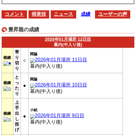
コメント
得意技
ニュース
成績
ユーザーの声
豊昇龍の成績
2026年01月場所 12日目
幕内(中入り後)
寄
関脇
り
横綱
2026年01月場所 11日目
○
●
切
幕内(中入り後)
り
と
関脇
っ
横綱
2026年01月場所 10日目
●
○
た
幕内(中入り後)
り
上
手
小結
出
横綱
2026年01月場所 9日目
●
○
し
幕内(中入り後)
投
げ