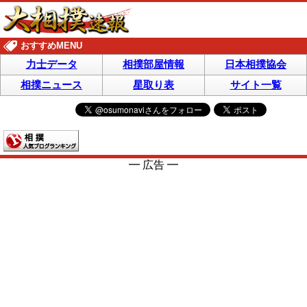
おすすめMENU
力士データ
相撲部屋情報
日本相撲協会
相撲ニュース
星取り表
サイト一覧
━ 広告 ━