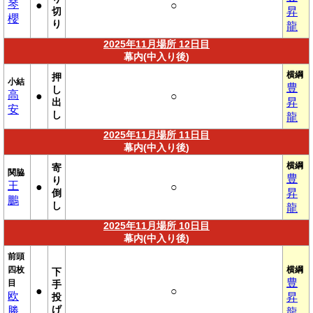
琴
●
○
切
昇
櫻
り
龍
2025年11月場所 12日目
幕内(中入り後)
横綱
押
小結
豊
し
高
●
○
出
昇
安
し
龍
2025年11月場所 11日目
幕内(中入り後)
横綱
寄
関脇
豊
り
王
●
○
倒
昇
鵬
し
龍
2025年11月場所 10日目
幕内(中入り後)
前頭
四枚
横綱
下
豊
目
手
●
○
欧
投
昇
げ
勝
龍