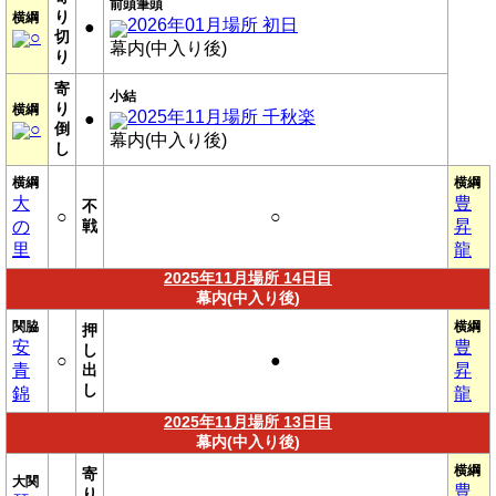
前頭筆頭
り
横綱
2026年01月場所 初日
●
○
切
幕内(中入り後)
り
寄
小結
り
横綱
2025年11月場所 千秋楽
●
○
倒
幕内(中入り後)
し
横綱
横綱
大
豊
不
○
○
の
戦
昇
里
龍
2025年11月場所 14日目
幕内(中入り後)
関脇
横綱
押
安
豊
し
○
●
青
出
昇
し
錦
龍
2025年11月場所 13日目
幕内(中入り後)
横綱
寄
大関
豊
り