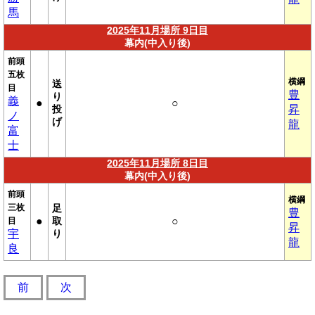
馬
2025年11月場所 9日目
幕内(中入り後)
前頭
五枚
横綱
送
目
豊
り
義
●
○
投
昇
ノ
げ
龍
富
士
2025年11月場所 8日目
幕内(中入り後)
前頭
横綱
三枚
足
豊
●
取
○
目
昇
宇
り
龍
良
前
次