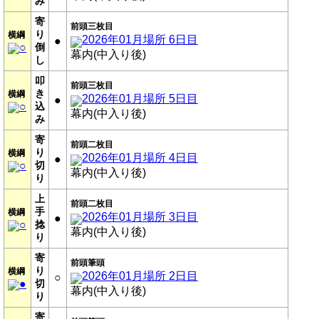
み
寄
前頭三枚目
り
横綱
2026年01月場所 6日目
●
○
倒
幕内(中入り後)
し
叩
前頭三枚目
き
横綱
2026年01月場所 5日目
●
○
込
幕内(中入り後)
み
寄
前頭二枚目
り
横綱
2026年01月場所 4日目
●
○
切
幕内(中入り後)
り
上
前頭二枚目
手
横綱
2026年01月場所 3日目
●
○
捻
幕内(中入り後)
り
寄
前頭筆頭
り
横綱
2026年01月場所 2日目
○
●
切
幕内(中入り後)
り
寄