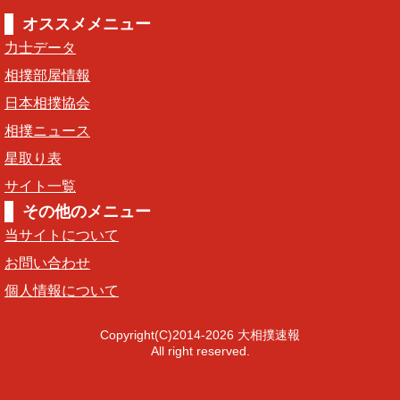
オススメメニュー
力士データ
相撲部屋情報
日本相撲協会
相撲ニュース
星取り表
サイト一覧
その他のメニュー
当サイトについて
お問い合わせ
個人情報について
Copyright(C)2014-2026 大相撲速報
All right reserved.