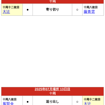
十両
十両十二枚目
十両八枚目
●
寄り切り
○
大辻
藤青雲
2025年07月場所 13日目
十両
十両八枚目
十両十二枚目
●
送り出し
○
風賢央
大辻