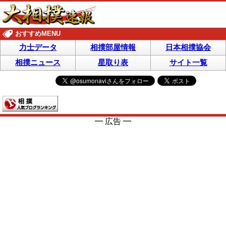
おすすめMENU
力士データ
相撲部屋情報
日本相撲協会
相撲ニュース
星取り表
サイト一覧
━ 広告 ━