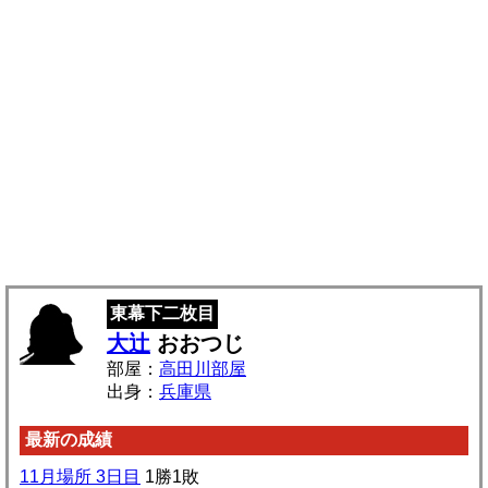
東幕下二枚目
大辻
おおつじ
部屋：
高田川部屋
出身：
兵庫県
最新の成績
11月場所 3日目
1勝1敗