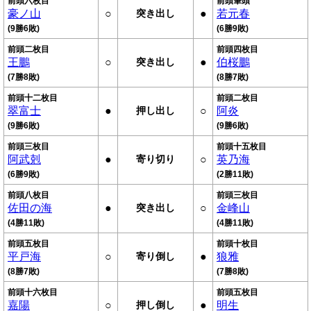
前頭六枚目
前頭筆頭
豪ノ山
○
突き出し
●
若元春
(9勝6敗)
(6勝9敗)
前頭二枚目
前頭四枚目
王鵬
○
突き出し
●
伯桜鵬
(7勝8敗)
(8勝7敗)
前頭十二枚目
前頭二枚目
翠富士
●
押し出し
○
阿炎
(9勝6敗)
(9勝6敗)
前頭三枚目
前頭十五枚目
阿武剋
●
寄り切り
○
英乃海
(6勝9敗)
(2勝11敗)
前頭八枚目
前頭三枚目
佐田の海
●
突き出し
○
金峰山
(4勝11敗)
(4勝11敗)
前頭五枚目
前頭十枚目
平戸海
○
寄り倒し
●
狼雅
(8勝7敗)
(7勝8敗)
前頭十六枚目
前頭五枚目
嘉陽
○
押し倒し
●
明生