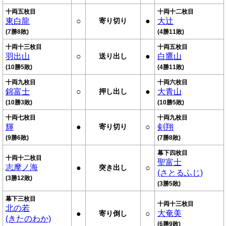
十両五枚目
十両十二枚目
東白龍
○
寄り切り
●
大辻
(7勝8敗)
(4勝11敗)
十両十三枚目
十両五枚目
羽出山
○
送り出し
●
白鷹山
(10勝5敗)
(4勝11敗)
十両九枚目
十両六枚目
錦富士
○
押し出し
●
大青山
(10勝3敗)
(10勝5敗)
十両七枚目
十両九枚目
輝
●
寄り切り
○
剣翔
(9勝6敗)
(7勝8敗)
幕下四枚目
十両十二枚目
聖富士
志摩ノ海
●
突き出し
○
(さとるふじ)
(3勝12敗)
(3勝5敗)
幕下三枚目
十両十三枚目
北の若
大奄美
●
寄り倒し
○
(きたのわか)
(6勝9敗)