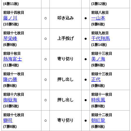
(4勝11敗)
(3勝12敗)
前頭十四枚目
前頭八枚目
藤ノ川
○
叩き込み
●
一山本
(10勝5敗)
(9勝6敗)
前頭十七枚目
前頭九枚目
琴栄峰
○
上手投げ
●
千代翔馬
(6勝9敗)
(1勝14敗)
前頭十枚目
前頭十三枚目
熱海富士
○
寄り切り
●
美ノ海
(11勝4敗)
(9勝6敗)
前頭十一枚目
前頭十三枚目
隆の勝
○
押し出し
●
正代
(9勝6敗)
(9勝6敗)
前頭十六枚目
前頭十一枚目
御嶽海
○
押し出し
●
時疾風
(10勝5敗)
(6勝9敗)
前頭十七枚目
前頭十二枚目
獅司
○
寄り切り
●
朝紅龍
(7勝8敗)
(6勝9敗)