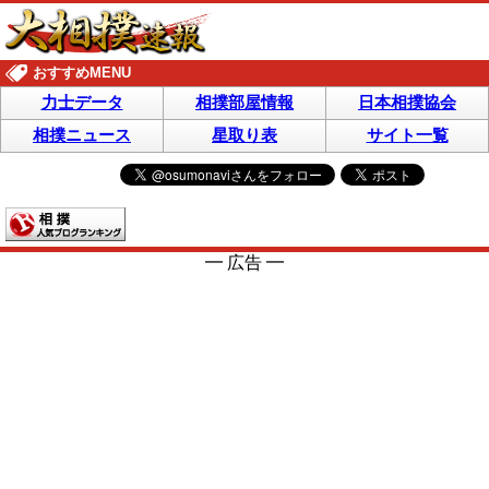
おすすめMENU
力士データ
相撲部屋情報
日本相撲協会
相撲ニュース
星取り表
サイト一覧
━ 広告 ━