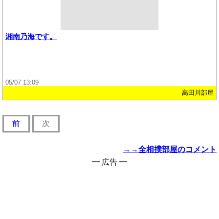
湘南乃海です。
05/07 13:09
高田川部屋
前
次
→→全相撲部屋のコメント
━ 広告 ━